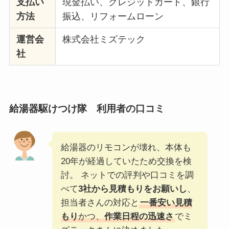
支払い
現金払い、クレジットカード、銀行
方法
振込、リフォームローン
運営会
株式会社ミズテック
社
給湯器駆けつけ隊
利用者の口コミ
給湯器のリモコンが壊れ、本体も
20年が経過していたため交換を検
討。 ネットでの評判や口コミを調
べて
3社から見積もりをお願いし
、
担当者さんの対応と
一番安い見積
もり
かつ、
作業日程の迅速さ
でミ