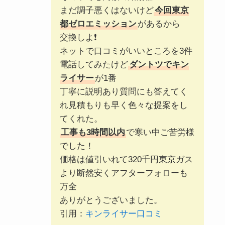
まだ調子悪くはないけど
今回東京
都ゼロエミッション
があるから
交換しよ❗️
ネットで口コミがいいところを3件
電話してみたけど
ダントツでキン
ライサー
が1番
丁寧に説明あり質問にも答えてく
れ見積もりも早く色々な提案をし
てくれた。
工事も3時間以内
で寒い中ご苦労様
でした！
価格は値引いれて320千円東京ガス
より断然安くアフターフォローも
万全
ありがとうございました。
引用：
キンライサー口コミ