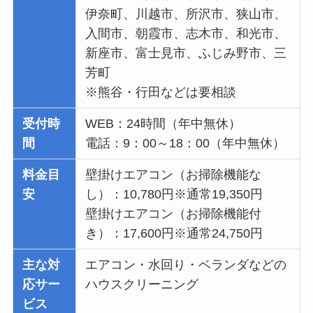
伊奈町、川越市、所沢市、狭山市、
入間市、朝霞市、志木市、和光市、
新座市、富士見市、ふじみ野市、三
芳町
※熊谷・行田などは要相談
受付時
WEB：24時間（年中無休）
間
電話：9：00～18：00（年中無休）
料金目
壁掛けエアコン（お掃除機能な
安
し）：10,780円※通常19,350円
壁掛けエアコン（お掃除機能付
き）：17,600円※通常24,750円
主な対
エアコン・水回り・ベランダなどの
応サー
ハウスクリーニング
ビス